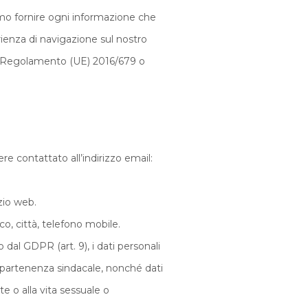
amo fornire ogni informazione che
erienza di navigazione sul nostro
dal Regolamento (UE) 2016/679 o
re contattato all’indirizzo email:
izio web.
co, città, telefono mobile.
o dal GDPR (art. 9), i dati personali
l'appartenenza sindacale, nonché dati
te o alla vita sessuale o