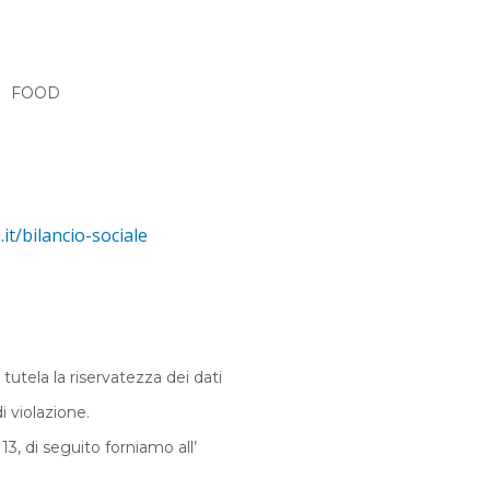
FOOD
t/bilancio-sociale
utela la riservatezza dei dati
i violazione.
3, di seguito forniamo all’