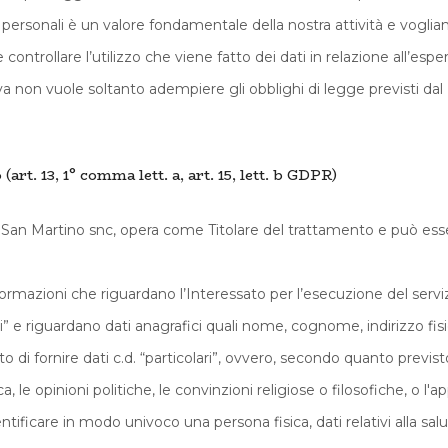
i personali è un valore fondamentale della nostra attività e vogli
e controllare l’utilizzo che viene fatto dei dati in relazione all’esp
iva non vuole soltanto adempiere gli obblighi di legge previsti 
art. 13, 1° comma lett. a, art. 15, lett. b GDPR)
 San Martino snc, opera come Titolare del trattamento e può esse
informazioni che riguardano l’Interessato per l’esecuzione del serv
ni” e riguardano dati anagrafici quali nome, cognome, indirizzo fisi
ato di fornire dati c.d. “particolari”, ovvero, secondo quanto previst
ica, le opinioni politiche, le convinzioni religiose o filosofiche, o 
entificare in modo univoco una persona fisica, dati relativi alla salu