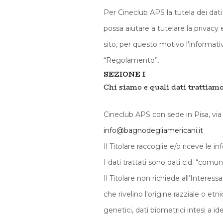
Per Cineclub APS la tutela dei dat
possa aiutare a tutelare la privacy 
sito, per questo motivo l'informat
“Regolamento”.
SEZIONE I
Chi siamo e quali dati trattiamo (
Cineclub APS con sede in Pisa, via
info@bagnodegliamericani.it
Il Titolare raccoglie e/o riceve le 
I dati trattati sono dati c.d. “comu
Il Titolare non richiede all’Interess
che rivelino l'origine razziale o etn
genetici, dati biometrici intesi a id