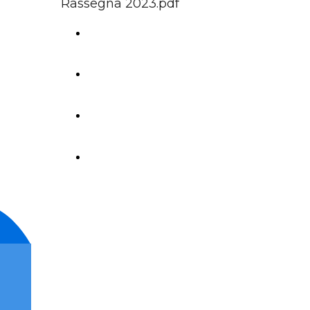
Rassegna 2023.pdf
Rassegna stampa 2022
rassegna stampa 2021
rassegna stampa 2020
rassegna stampa 2019
©
CINECLUB Impresa Sociale A.P.S.