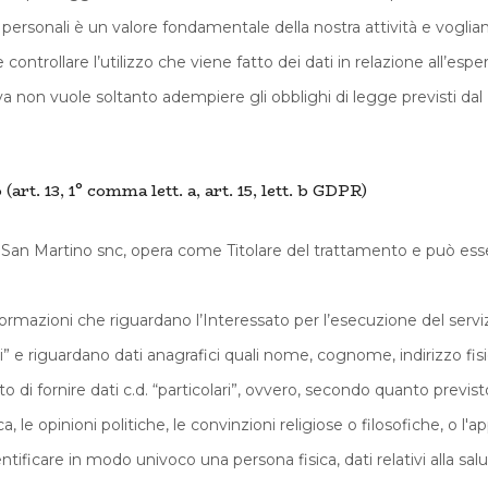
i personali è un valore fondamentale della nostra attività e vogli
e controllare l’utilizzo che viene fatto dei dati in relazione all’esp
iva non vuole soltanto adempiere gli obblighi di legge previsti 
art. 13, 1° comma lett. a, art. 15, lett. b GDPR)
 San Martino snc, opera come Titolare del trattamento e può esse
informazioni che riguardano l’Interessato per l’esecuzione del serv
ni” e riguardano dati anagrafici quali nome, cognome, indirizzo fisi
ato di fornire dati c.d. “particolari”, ovvero, secondo quanto previst
ica, le opinioni politiche, le convinzioni religiose o filosofiche, o 
entificare in modo univoco una persona fisica, dati relativi alla salu