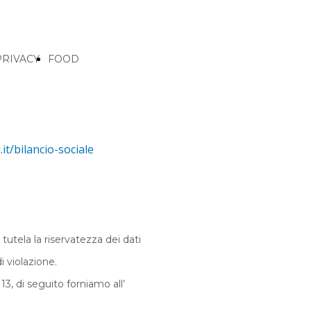
PRIVACY
FOOD
t/bilancio-sociale
utela la riservatezza dei dati
i violazione.
3, di seguito forniamo all’