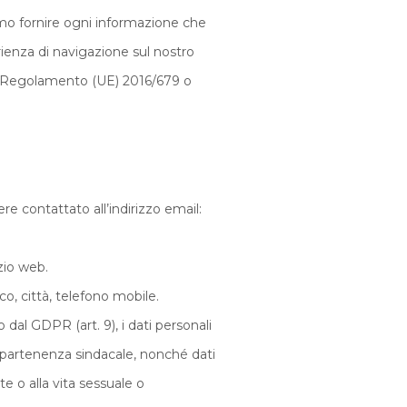
amo fornire ogni informazione che
erienza di navigazione sul nostro
dal Regolamento (UE) 2016/679 o
re contattato all’indirizzo email:
izio web.
co, città, telefono mobile.
o dal GDPR (art. 9), i dati personali
l'appartenenza sindacale, nonché dati
te o alla vita sessuale o