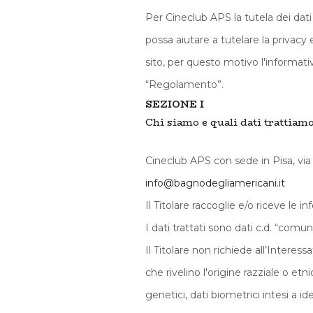
Per Cineclub APS la tutela dei dat
possa aiutare a tutelare la privacy 
sito, per questo motivo l'informat
“Regolamento”.
SEZIONE I
Chi siamo e quali dati trattiamo (
Cineclub APS con sede in Pisa, via
info@bagnodegliamericani.it
Il Titolare raccoglie e/o riceve le 
I dati trattati sono dati c.d. “comu
Il Titolare non richiede all’Interess
che rivelino l'origine razziale o etn
genetici, dati biometrici intesi a id