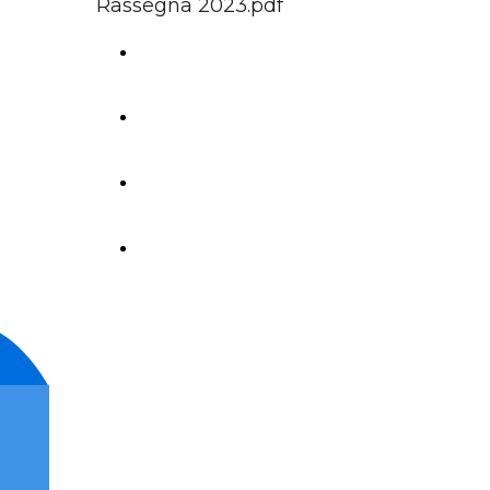
Rassegna 2023.pdf
Rassegna stampa 2022
rassegna stampa 2021
rassegna stampa 2020
rassegna stampa 2019
©
CINECLUB Impresa Sociale A.P.S.